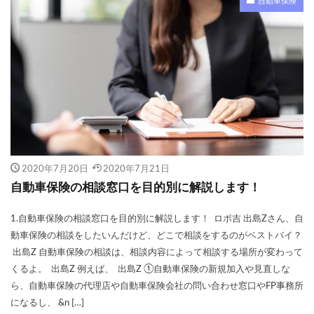
自動車保険
1日保険
2020
20代
30代
40代
40代におすすめ
AIG損保
ALSOK(アルソック）
ASV割引
bang
Chubb損害保険
Honda自動車保険あんしんプラン
SBI損保
うつ病
Tポイント
yahoo
あいおいニッセイ同和損保
あおり運転
アクサダイレクト
アジャスター
アプリ
あまり乗らない
イーデザイン損保
イオン
2020年7月20日
2020年7月21日
インターネット割引
うっかり
ちょい得プラン
自動車保険の相談窓口を目的別に解説します！
ながら運転
口座振替
入れ替え
他人
1.自動車保険の相談窓口を目的別に解説します！ ロボ吉 出島Zさん、自
他社
代理店を抱える保険会社
代理店手数料
動車保険の相談をしたいんだけど、どこで相談をするのがベストバイ？
任意保険
休業損害
休業補償
休止
出島Z 自動車保険の相談は、相談内容によって相談する場所が変わって
くるよ。 出島Z 例えば、 出島Z ①自動車保険の新規加入や見直しな
会社
使用目的
個人賠償
全労済
ら、自動車保険の代理店や自動車保険会社の問い合わせ窓口やFP事務所
事故対応
共栄火災
共済
内訳
になるし、 &n […]