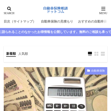
タグ
目次（サイトマップ）
自動車保険の見積もり
おすすめの自動車保険
10代
最高等級
新規
新車割引
得情報を公開しています。無料のご相談も承っています。ぜひご利用くださ
日新火災
更新
更新しない
最低限
最初
最安
最強
最悪
最短
期間
整備士
東京海上日動
新着順
人気順
東京海上日動火災
格安
楽天
楽天損保
比較
水害
求人
池袋親子死亡事故
自動車保険
法人
法改正
津市
断られた
数日間
満期日
尼崎
大人の自動車保険
大同火災
大手
大津
失効
契約者
契約者変更
契約解除
子供
安い
家族
家族限定
年齢
故障
延滞
引き継ぎ