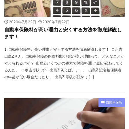
引き継ぎ方法
引き継げない
強制保険
当て逃げ
悪い
悪評
悪質
控除
損保ジャパン
改正道路交通法
消費税
2020年7月22日
2020年7月22日
滞納
園児
買い替え
補償内容
自動車保険料が高い理由と安くする方法を徹底解説し
ます！
見積もり
親名義
解約
解約返戻金
計算
記名被保険者
証券
説明
1. 自動車保険料が高い理由と安くする方法を徹底解説します！ ロボ吉
調べ方
請求
走行距離
英語
出島Zさん、自動車保険の保険料(掛け金)が高い理由って、どんなことが
考えられるバイ？ 出島Z いくつかの要素で保険料(掛け金)が変わってく
車両入れ替え
転職
軽自動車
逃走
るんだ。 ロボ吉 例えば？ 出島Z 例えば、、、、 出島Z 記名被保険者
連絡
運転者年齢条件特約
運転者限定特約
の年齢が低い場合だったり、 出島Z 等級が低かっ […]
違い
選ぶポイント
重複
金額
高い
表
良い
炎上
種類
無料
煽り(あおり)運転
煽り運転
特典
特約
自動車保険
生命保険
相場
相続
相談
県民共済
短期
税金
空白期間
自賠責保険