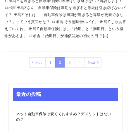
1. 満期日を過ぎると自動車保険の等級は引き継げない？解説します！
ロボ吉 出島Zさん、自動車保険は満期を過ぎると等級は引き継げないバ
イ？ 出島Z それは、「自動車保険は満期が過ぎると等級が更新できな
い？」っていう質問かな？ ロボ吉 そう意味合いバイ。 出島Z じゃあ答
えていくね。 出島Z 自動車保険には、「始期」と「満期日」という概
念があるよ。 ロボ吉 「始期日」が補償開始の初めの日で […]
Prev
1
2
3
4
Next
最近の投稿
ネット自動車保険は安くておすすめ？デメリットはない
の？