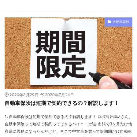
再契約
切り替え
前後
割引率
勘定科目
取り下げ
取り外し
受取人
口コミ
仕訳
事故
ニュース
まとめ
自動車保険
に必要なもの
ネット
ネット型保険会社
ネット自動車保険
はとバス
プラン
プレゼント
ブログ
ポイント
ポイントサイト
ホワイトアウト
ホンダ
ランキング
乗り換え
リセット
一番安い
一般
一覧
三井ダイレクト
三井ダイレクト損保
三井住友海上
2020年6月29日
2020年7月24日
三井住友海上火災
上がる
下がる
中断
自動車保険は短期で契約できるの？解説します！
主な運転者
黒ナンバー
1. 自動車保険は短期で契約できるの？解説します！ ロボ吉 出島Zさん、
自動車保険って短期で契約ってできるバイ？ ロボ吉 出張で3ヶ月だけ他
検索
府県に異動になったんだけど、そこで中古車を買って短期間だけ自動車