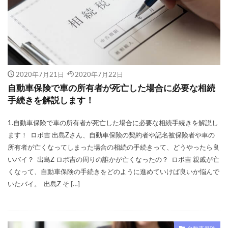
等級
節約
簡単
簡単見積もり
経費
継承
継続
継続割引
維持
自動車保険
自動車保険会社
自然災害
基礎知識
営業車
18歳
すぐ
おすすめできない
おすすめな自動車保険
2020年7月21日
2020年7月22日
オプション
お得
キャンペーン
クラス
自動車保険で車の所有者が死亡した場合に必要な相続
クレーム
クレジットカード
手続きを解説します！
こくみん共済coop（全労済）
コンビニ
1.自動車保険で車の所有者が死亡した場合に必要な相続手続きを解説し
シミュレーション
スズキ
エコノミー
ます！ ロボ吉 出島Zさん、自動車保険の契約者や記名被保険者や車の
所有者が亡くなってしまった場合の相続の手続きって、どうやったら良
スタート
スポーツカー
スポット
スマホ
いバイ？ 出島Z ロボ吉の周りの誰かが亡くなったの？ ロボ吉 親戚が亡
セカンドカー
セコム(SECOM)
セコム損保
くなって、自動車保険の手続きをどのように進めていけば良いか悩んで
セゾン自動車
セブンイレブン
ソニー損保
いたバイ。 出島Z そ […]
タイミング
チューリッヒ保険
おすすめ
エアバッグ割引
ドライブレコーダー
JA共済