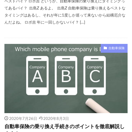
1日保険
2020
20代
30代
40代
ベストバイ？ ロボ吉 というか、自動車保険の乗り換えにタイミングっ
てあるバイ？ 出島Z あるよ。 出島Z 自動車保険は乗り換えるベストな
40代におすすめ
AIG損保
タイミングはあるし、それが年に1度しか巡って来ないから結構厄介な
ALSOK(アルソック）
ASV割引
bang
んだよね。 ロボ吉 年に一回しかないバイ？ […]
Chubb損害保険
Honda自動車保険あんしんプラン
SBI損保
うつ病
Tポイント
yahoo
あいおいニッセイ同和損保
あおり運転
自動車保険
アクサダイレクト
アジャスター
アプリ
あまり乗らない
イーデザイン損保
イオン
インターネット割引
うっかり
ちょい得プラン
ながら運転
口座振替
入れ替え
他人
他社
代理店を抱える保険会社
代理店手数料
任意保険
休業損害
休業補償
休止
会社
使用目的
個人賠償
全労済
2020年7月26日
2020年8月3日
事故対応
共栄火災
共済
内訳
自動車保険の乗り換え手続きのポイントを徹底解説し