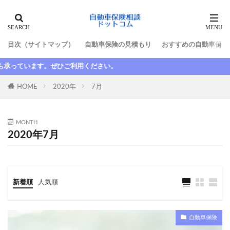
タグ
目次（サイトマップ）
自動車保険の見積もり
おすすめの自動車保険
10代
最高等級
新規
新車割引
ご利用ください。
日新火災
更新
更新しない
最低限
最初
最安
最強
最悪
最短
HOME
2020年
7月
期間
整備士
東京海上日動
東京海上日動火災
格安
楽天
楽天損保
MONTH
2020年7月
比較
水害
求人
池袋親子死亡事故
法人
法改正
津市
断られた
数日間
満期日
尼崎
大人の自動車保険
大同火災
新着順
人気順
大手
大津
失効
契約者
契約者変更
契約解除
子供
安い
家族
家族限定
年齢
故障
延滞
引き継ぎ
自動車保険