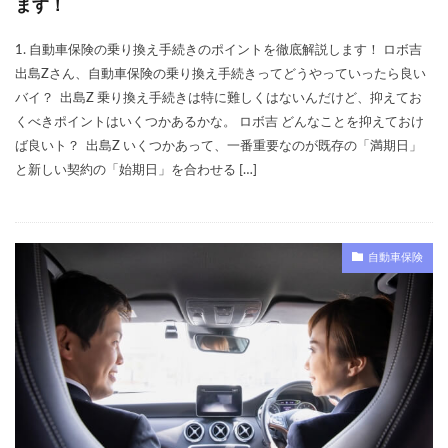
再契約
切り替え
前後
割引率
ます！
勘定科目
取り下げ
取り外し
受取人
1. 自動車保険の乗り換え手続きのポイントを徹底解説します！ ロボ吉
口コミ
仕訳
事故
ニュース
まとめ
出島Zさん、自動車保険の乗り換え手続きってどうやっていったら良い
バイ？ 出島Z 乗り換え手続きは特に難しくはないんだけど、抑えてお
に必要なもの
ネット
ネット型保険会社
くべきポイントはいくつかあるかな。 ロボ吉 どんなことを抑えておけ
ネット自動車保険
はとバス
プラン
ば良いト？ 出島Z いくつかあって、一番重要なのが既存の「満期日」
プレゼント
ブログ
ポイント
と新しい契約の「始期日」を合わせる […]
ポイントサイト
ホワイトアウト
ホンダ
ランキング
乗り換え
リセット
一番安い
自動車保険
一般
一覧
三井ダイレクト
三井ダイレクト損保
三井住友海上
三井住友海上火災
上がる
下がる
中断
主な運転者
黒ナンバー
検索