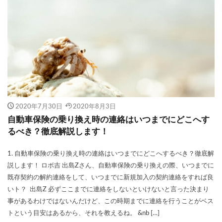
引き継ぎ方法
引き継げない
強制保険
当て逃げ
悪い
悪評
悪質
控除
損保ジャパン
改正道路交通法
消費税
滞納
園児
買い替え
補償内容
見積もり
親名義
解約
解約返戻金
計算
記名被保険者
証券
説明
調べ方
請求
走行距離
英語
2020年7月30日
2020年8月3日
車両入れ替え
転職
軽自動車
逃走
自動車保険の乗り換え時の連絡はいつまでにどこへす
連絡
運転者年齢条件特約
運転者限定特約
るべき？徹底解説します！
違い
選ぶポイント
重複
金額
高い
1. 自動車保険の乗り換え時の連絡はいつまでにどこへするべき？徹底解
表
良い
炎上
種類
無料
説します！ ロボ吉 出島Zさん、自動車保険の乗り換えの際、いつまでに
煽り(あおり)運転
煽り運転
特典
特約
既存契約の解約連絡をして、いつまでに新規加入の契約連絡をすれば良
いト？ 出島Z 必ずここまでに連絡をしないといけないと言った決まり
生命保険
相場
相続
相談
県民共済
事があるわけではないんだけど、この時期までに連絡を行うことがベス
短期
税金
空白期間
自賠責保険
トという目安はあるから、それを教えるね。 &nb […]