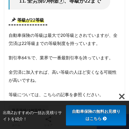
11. 全労済の特徴⑦、等級が22まで
等級が22等級
自動車保険の等級は最大で20等級とされていますが、全
労済は22等級までの等級制度を持っています。
割引率64％で、業界で一番最割引率を誇っています。
全労済に加入すれば、高い等級の人ほど安くなる可能性
が高いですね。
等級については、こちらの記事を参照ください。
最高等級は何等級？
自動車保険の無料お見積り
出島Zおすすめの一括お見積りサ
はこちら
イトを紹介！
自動車保険の「最高等級」は
ホーム
シェア
メニュー
TOPへ