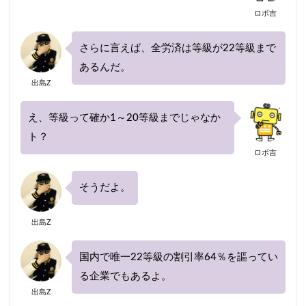
ロボ吉
さらに言えば、全労済は等級が22等級まで
あるんだ。
出島Z
え、等級って確か1～20等級までじゃなか
ト？
ロボ吉
そうだよ。
出島Z
国内で唯一22等級の割引率64％を謳ってい
る企業でもあるよ。
出島Z