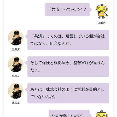
再契約
切り替え
前後
割引率
勘定科目
取り下げ
「共済」って何バイ？
取り外し
受取人
口コミ
仕訳
事故
ニュース
まとめ
ロボ吉
に必要なもの
ネット
ネット型保険会社
ネット自動車保険
はとバス
プラン
「共済」ってのは、運営している側が会社
プレゼント
ブログ
ポイント
ではなく、組合なんだ。
出島Z
ポイントサイト
ホワイトアウト
ホンダ
ランキング
乗り換え
リセット
一番安い
そして保険と根拠法令、監督官庁が違うん
一般
一覧
三井ダイレクト
だよ。
三井ダイレクト損保
三井住友海上
出島Z
三井住友海上火災
上がる
下がる
中断
あとは、株式会社のように営利を目的とし
主な運転者
黒ナンバー
ていないんだ。
出島Z
検索
なんか難しいバイ。