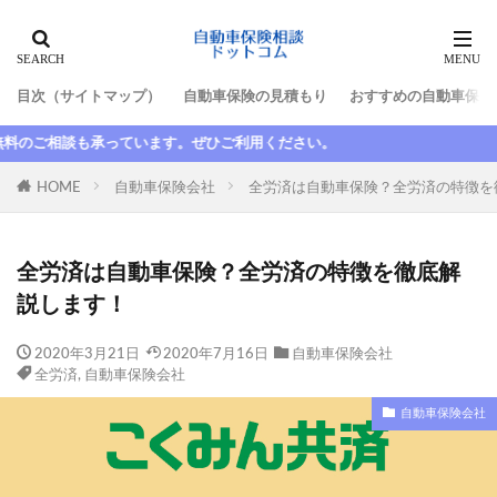
タグ
目次（サイトマップ）
自動車保険の見積もり
おすすめの自動車保険
10代
最高等級
新規
新車割引
利用ください。
日新火災
更新
更新しない
最低限
最初
最安
最強
最悪
最短
HOME
自動車保険会社
全労済は自動車保険？全労済の特徴を
期間
整備士
東京海上日動
東京海上日動火災
格安
楽天
楽天損保
全労済は自動車保険？全労済の特徴を徹底解
比較
水害
求人
池袋親子死亡事故
説します！
法人
法改正
津市
断られた
数日間
2020年3月21日
2020年7月16日
自動車保険会社
満期日
尼崎
大人の自動車保険
大同火災
全労済
,
自動車保険会社
大手
大津
失効
契約者
契約者変更
自動車保険会社
契約解除
子供
安い
家族
家族限定
年齢
故障
延滞
引き継ぎ