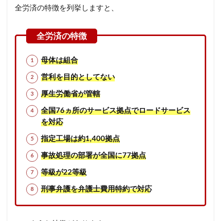
全労済の特徴を列挙しますと、
母体は組
合
営利を目的としてない
厚生労働省が管轄
全国76ヵ所
のサービス拠点でロードサービス
を対応
指定工場は約1,400拠点
事故処理の部署が全国に77拠点
等級が22等級
刑事弁護を弁護士費用特約で対応