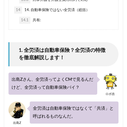
1日保険
2020
20代
30代
40代
14
14. 自動車保険ではない全労済（総括）
40代におすすめ
AIG損保
ALSOK(アルソック）
ASV割引
bang
14.1
共有:
Chubb損害保険
Honda自動車保険あんしんプラン
SBI損保
うつ病
Tポイント
yahoo
あいおいニッセイ同和損保
あおり運転
1. 全労済は自動車保険？全労済の特徴
アクサダイレクト
アジャスター
アプリ
を徹底解説します！
あまり乗らない
イーデザイン損保
イオン
インターネット割引
うっかり
ちょい得プラン
出島Zさん、全労済ってよくCMで見るんだ
ながら運転
口座振替
入れ替え
他人
けど、全労済って自動車保険バイ？
他社
代理店を抱える保険会社
代理店手数料
ロボ吉
任意保険
休業損害
休業補償
休止
全労済は自動車保険ではなくて「共済」と
会社
使用目的
個人賠償
全労済
呼ばれるものなんだ。
事故対応
共栄火災
共済
内訳
出島Z