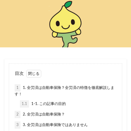
引き継ぎ方法
引き継げない
強制保険
当て逃げ
悪い
悪評
悪質
控除
損保ジャパン
改正道路交通法
消費税
滞納
園児
買い替え
補償内容
見積もり
親名義
解約
解約返戻金
計算
記名被保険者
証券
説明
調べ方
請求
走行距離
英語
車両入れ替え
転職
軽自動車
逃走
目次
連絡
運転者年齢条件特約
運転者限定特約
違い
選ぶポイント
重複
金額
高い
1
1. 全労済は自動車保険？全労済の特徴を徹底解説しま
す！
表
良い
炎上
種類
無料
1.1
1-1. この記事の目的
煽り(あおり)運転
煽り運転
特典
特約
生命保険
相場
相続
相談
県民共済
2
2. 全労済は自動車保険？
短期
税金
空白期間
自賠責保険
3
3. 全労済は自動車保険ではありません