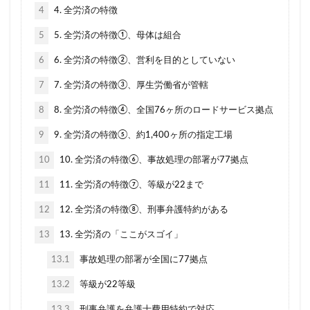
等級
節約
簡単
簡単見積もり
経費
4
4. 全労済の特徴
継承
継続
継続割引
維持
5
5. 全労済の特徴①、母体は組合
自動車保険
自動車保険会社
自然災害
6
6. 全労済の特徴②、営利を目的としていない
基礎知識
営業車
18歳
すぐ
7
7. 全労済の特徴③、厚生労働省が管轄
おすすめできない
おすすめな自動車保険
8
8. 全労済の特徴④、全国76ヶ所のロードサービス拠点
オプション
お得
キャンペーン
クラス
9
9. 全労済の特徴⑤、約1,400ヶ所の指定工場
クレーム
クレジットカード
こくみん共済coop（全労済）
コンビニ
10
10. 全労済の特徴⑥、事故処理の部署が77拠点
シミュレーション
スズキ
エコノミー
11
11. 全労済の特徴⑦、等級が22まで
スタート
スポーツカー
スポット
スマホ
12
12. 全労済の特徴⑧、刑事弁護特約がある
セカンドカー
セコム(SECOM)
セコム損保
13
13. 全労済の「ここがスゴイ」
セゾン自動車
セブンイレブン
ソニー損保
13.1
事故処理の部署が全国に77拠点
タイミング
チューリッヒ保険
おすすめ
13.2
等級が22等級
エアバッグ割引
ドライブレコーダー
JA共済
13.3
刑事弁護を弁護士費用特約で対応