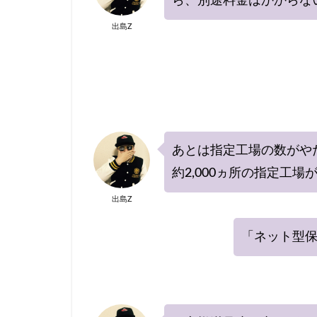
ら、別途料金はかからな
出島Z
あとは指定工場の数がや
約2,000ヵ所の指定工場
出島Z
「ネット型