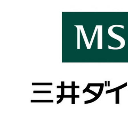
こくみん共済co
スタート
セコム損保
おすすめ
30代
40代
Chubb損害保険
あいおいニッセ
あまり乗らない
ちょい得プラン
代理店を抱える
使用目的
切り替え
仕訳
事故
ネット自動車保