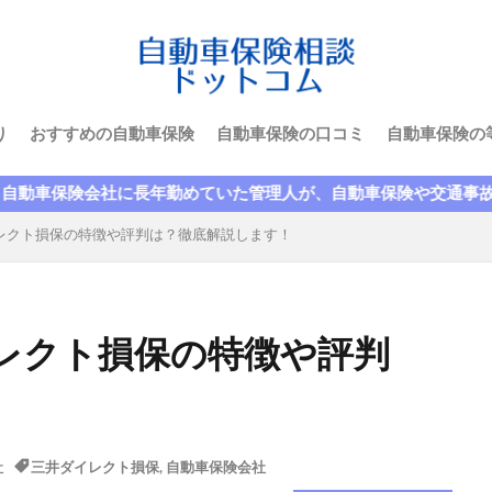
災
格安
楽天
楽天損保
比較
水害
求人
正
津市
断られた
数日間
満期日
尼崎
大人
大手
大津
失効
契約者
契約者変更
契約解除
り
おすすめの自動車保険
自動車保険の口コミ
自動車保険の
限定
年齢
故障
延滞
引き継ぎ
引き継ぎ方法
当て逃げ
悪い
悪評
悪質
控除
損保ジャパン
長年勤めていた管理人が、自動車保険や交通事故について、今まで
納
園児
買い替え
補償内容
見積もり
親名義
レクト損保の特徴や評判は？徹底解説します！
計算
記名被保険者
証券
説明
調べ方
請求
入れ替え
転職
軽自動車
逃走
連絡
運転者年齢条
違い
選ぶポイント
重複
金額
高い
表
レクト損保の特徴や評判
煽り(あおり)運転
煽り運転
特典
特約
生命保険
共済
短期
税金
空白期間
自賠責保険
等級
経費
継承
継続
継続割引
維持
自動車保険
基礎知識
営業車
18歳
すぐ
おすすめできない
お
社
三井ダイレクト損保
,
自動車保険会社
お得
キャンペーン
クラス
クレーム
クレジットカー