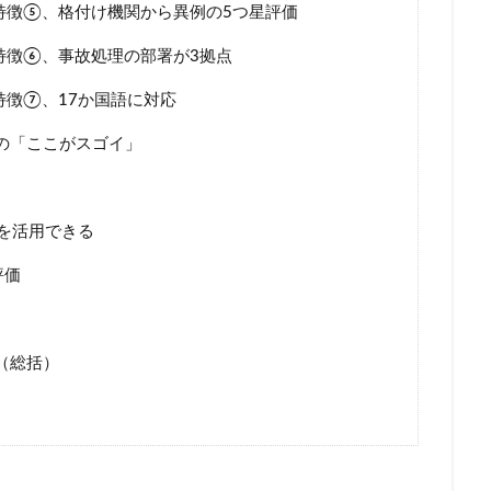
の特徴⑤、格付け機関から異例の5つ星評価
特徴⑥、事故処理の部署が3拠点
特徴⑦、17か国語に対応
保の「ここがスゴイ」
クを活用できる
評価
（総括）