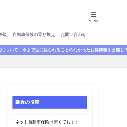
池袋親子死亡事故
の自動車保険
子供
安い
等級
自動車保険の乗り換え
お問い合わせ
引き継げない
改正道路交通法
世に語られることのなかったお得情報を公開しています。無料のご
解約
走行距離
件特約
良い
炎上
相場
相続
節約
簡単
最近の投稿
自動車保険会社
すすめな自動車保険
ネット自動車保険は安くておすす
ド