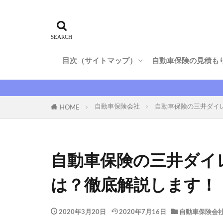
ニュース
自動車保険
ドライブレコーダー
自動車保険会社
自転車保険
東京海上日動火
法人
法改
大同火災
目次（サイトマップ）
自動車保険の見積も
家族
家族
強制保険
ニュース
自動車保険
ドライブレコーダー
自動車保険会社
自転車保険
自動車保険会社に
消費税
滞
自動車保険会社
自動車保険の三井ダイ
HOME
解約返戻金
英語
車両
運転者限定特約
自動車保険の三井ダイ
種類
無料
相談
県民
は？徹底解説します！
簡単見積もり
自然災害
2020年3月20日
2020年7月16日
自動車保険会
オプション