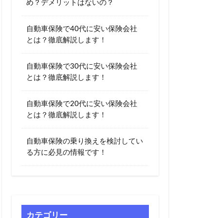
め？デメリットはないの？
ノミー
自動車保険で40代に安い保険会社
COM)
とは？徹底解説します！
チューリッヒ保険
020
20代
自動車保険で30代に安い保険会社
割引
bang
とは？徹底解説します！
イント
yahoo
自動車保険で20代に安い保険会社
アプリ
とは？徹底解説します！
り
自動車保険の乗り換えを検討してい
る方に必見の情報です！
休止
会社
再契約
口コミ
保険会社
カテゴリー