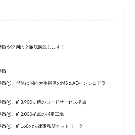
ホワイトアウト
ホンダ
ランキング
乗り換え
リ
一般
一覧
三井ダイレクト
三井ダイレクト損保
三井住
災
上がる
下がる
中断
主な運転者
黒ナンバー
検索
の特徴や評判は？徹底解説します！
特徴
特徴①、母体は国内大手損保のMS＆ADインシュアラ
特徴②、約3,900ヶ所のロードサービス拠点
徴③、約2,000拠点の指定工場
特徴④、約160の法律事務所ネットワーク