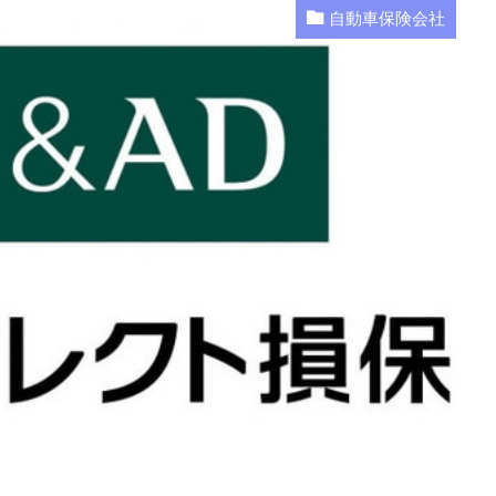
自動車保険会社
op（全労済）
コンビニ
シミュレーション
スズキ
エコ
スポーツカー
スポット
スマホ
セカンドカー
セコム(SE
セゾン自動車
セブンイレブン
ソニー損保
タイミング
エアバッグ割引
ドライブレコーダー
JA共済
1日保険
2
40代におすすめ
AIG損保
ALSOK(アルソック）
ASV
Honda自動車保険あんしんプラン
SBI損保
うつ病
Tポ
イ同和損保
あおり運転
アクサダイレクト
アジャスター
イーデザイン損保
イオン
インターネット割引
うっか
ながら運転
口座振替
入れ替え
他人
他社
保険会社
代理店手数料
任意保険
休業損害
休業補償
個人賠償
全労済
事故対応
共栄火災
共済
内訳
前後
割引率
勘定科目
取り下げ
取り外し
受取人
ニュース
まとめ
に必要なもの
ネット
ネット型
険
はとバス
プラン
プレゼント
ブログ
ポイント