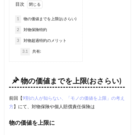
1日保険
2020
20代
30代
40代
目次
40代におすすめ
AIG損保
1
物の価値までを上限(おさらい)
ALSOK(アルソック）
ASV割引
bang
2
対物保険特約
Chubb損害保険
Honda自動車保険あんしんプラン
SBI損保
うつ病
Tポイント
yahoo
3
対物超過特約のメリット
あいおいニッセイ同和損保
あおり運転
3.1
共有:
アクサダイレクト
アジャスター
アプリ
あまり乗らない
イーデザイン損保
イオン
インターネット割引
うっかり
ちょい得プラン
物の価値までを上限(おさらい)
ながら運転
口座振替
入れ替え
他人
他社
代理店を抱える保険会社
代理店手数料
前回【
9割の人が知らない、「モノの価値を上限」の考え
方
】にて、対物保険や個人賠償責任保険は
任意保険
休業損害
休業補償
休止
会社
使用目的
個人賠償
全労済
物の価値を上限に
事故対応
共栄火災
共済
内訳