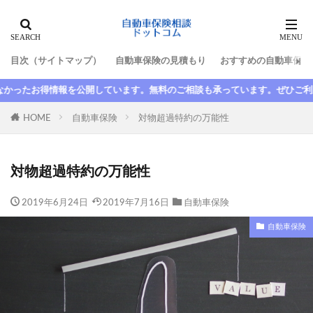
タグ
目次（サイトマップ）
自動車保険の見積もり
おすすめの自動車保険
10代
最高等級
新規
新車割引
ます。無料のご相談も承っています。ぜひご利用ください。
日新火災
更新
更新しない
最低限
最初
最安
最強
最悪
最短
HOME
自動車保険
対物超過特約の万能性
期間
整備士
東京海上日動
東京海上日動火災
格安
楽天
楽天損保
対物超過特約の万能性
比較
水害
求人
池袋親子死亡事故
2019年6月24日
2019年7月16日
自動車保険
法人
法改正
津市
断られた
数日間
満期日
尼崎
大人の自動車保険
大同火災
自動車保険
大手
大津
失効
契約者
契約者変更
契約解除
子供
安い
家族
家族限定
年齢
故障
延滞
引き継ぎ