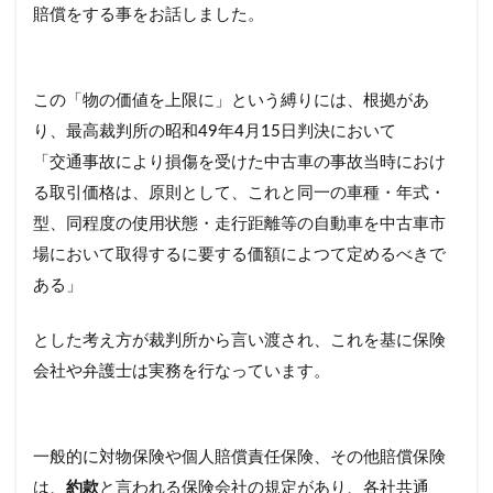
再契約
切り替え
前後
割引率
賠償をする事をお話しました。
勘定科目
取り下げ
取り外し
受取人
口コミ
仕訳
事故
ニュース
まとめ
この「物の価値を上限に」という縛りには、根拠があ
に必要なもの
ネット
ネット型保険会社
り、最高裁判所の昭和49年4月15日判決において
ネット自動車保険
はとバス
プラン
「交通事故により損傷を受けた中古車の事故当時におけ
プレゼント
ブログ
ポイント
る取引価格は、原則として、これと同一の車種・年式・
ポイントサイト
ホワイトアウト
ホンダ
型、同程度の使用状態・走行距離等の自動車を中古車市
ランキング
乗り換え
リセット
一番安い
場において取得するに要する価額によつて定めるべきで
ある」
一般
一覧
三井ダイレクト
三井ダイレクト損保
三井住友海上
とした考え方が裁判所から言い渡され、これを基に保険
三井住友海上火災
上がる
下がる
中断
会社や弁護士は実務を行なっています。
主な運転者
黒ナンバー
検索
一般的に対物保険や個人賠償責任保険、その他賠償保険
は、
約款
と言われる保険会社の規定があり、各社共通