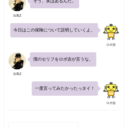
そう、実はあるんだ。
等級
節約
簡単
簡単見積もり
経費
継承
継続
継続割引
維持
出島Z
自動車保険
自動車保険会社
自然災害
基礎知識
営業車
18歳
すぐ
今日はこの保険について説明していくよ。
おすすめできない
おすすめな自動車保険
ロボ吉
オプション
お得
キャンペーン
クラス
クレーム
クレジットカード
僕のセリフをロボ吉が言うな。
こくみん共済coop（全労済）
コンビニ
出島Z
シミュレーション
スズキ
エコノミー
スタート
スポーツカー
スポット
スマホ
一度言ってみたかったっタイ！
セカンドカー
セコム(SECOM)
セコム損保
セゾン自動車
セブンイレブン
ソニー損保
ロボ吉
タイミング
チューリッヒ保険
おすすめ
エアバッグ割引
ドライブレコーダー
JA共済