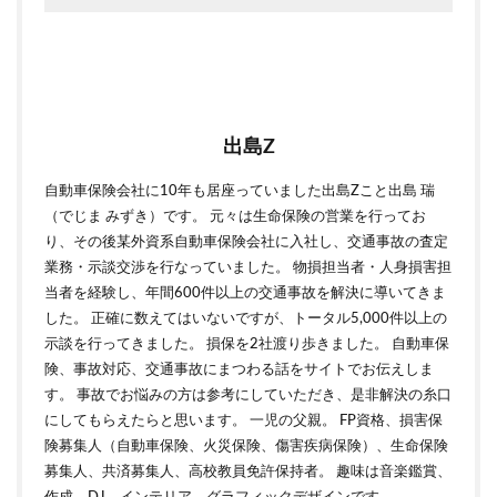
出島Z
自動車保険会社に10年も居座っていました出島Zこと出島 瑞
（でじま みずき）です。 元々は生命保険の営業を行ってお
り、その後某外資系自動車保険会社に入社し、交通事故の査定
業務・示談交渉を行なっていました。 物損担当者・人身損害担
当者を経験し、年間600件以上の交通事故を解決に導いてきま
した。 正確に数えてはいないですが、トータル5,000件以上の
示談を行ってきました。 損保を2社渡り歩きました。 自動車保
険、事故対応、交通事故にまつわる話をサイトでお伝えしま
す。 事故でお悩みの方は参考にしていただき、是非解決の糸口
にしてもらえたらと思います。 一児の父親。 FP資格、損害保
険募集人（自動車保険、火災保険、傷害疾病保険）、生命保険
募集人、共済募集人、高校教員免許保持者。 趣味は音楽鑑賞、
作成、DJ、インテリア、グラフィックデザインです。