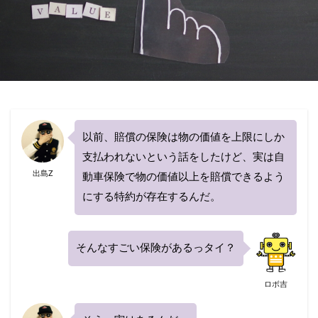
引き継ぎ方法
引き継げない
強制保険
当て逃げ
悪い
悪評
悪質
控除
損保ジャパン
改正道路交通法
消費税
滞納
園児
買い替え
補償内容
見積もり
親名義
解約
解約返戻金
計算
記名被保険者
証券
説明
以前、賠償の保険は物の価値を上限にしか
調べ方
請求
走行距離
英語
支払われないという話をしたけど、実は自
車両入れ替え
転職
軽自動車
逃走
出島Z
動車保険で物の価値以上を賠償できるよう
連絡
運転者年齢条件特約
運転者限定特約
にする特約が存在するんだ。
違い
選ぶポイント
重複
金額
高い
表
良い
炎上
種類
無料
そんなすごい保険があるっタイ？
煽り(あおり)運転
煽り運転
特典
特約
生命保険
相場
相続
相談
県民共済
ロボ吉
短期
税金
空白期間
自賠責保険