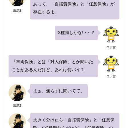
1日保険
2020
20代
30代
40代
あって、「自賠責保険」と「任意保険」が
40代におすすめ
AIG損保
出島Z
存在するよ。
ALSOK(アルソック）
ASV割引
bang
Chubb損害保険
Honda自動車保険あんしんプラン
2種類しかないト？
SBI損保
うつ病
Tポイント
yahoo
あいおいニッセイ同和損保
あおり運転
ロボ吉
アクサダイレクト
アジャスター
アプリ
「車両保険」とは「対人保険」とか聞いた
あまり乗らない
イーデザイン損保
イオン
ことがあるんだけど、あれは何バイ？
インターネット割引
うっかり
ちょい得プラン
ロボ吉
ながら運転
口座振替
入れ替え
他人
まぁ、焦らずに聞いてて。
他社
代理店を抱える保険会社
代理店手数料
任意保険
休業損害
休業補償
休止
出島Z
会社
使用目的
個人賠償
全労済
事故対応
大きく分けたら「自賠責保険」と「任意保
共栄火災
共済
内訳