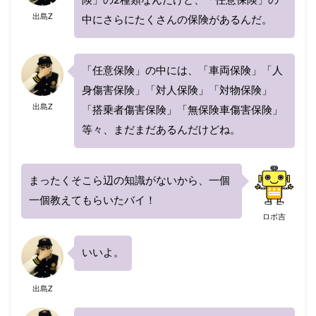
険」の2種類なんだけど、「任意保険」の
再契約
切り替え
前後
割引率
出島Z
中にさらにたくさんの保険があるんだ。
勘定科目
取り下げ
取り外し
受取人
口コミ
仕訳
事故
ニュース
まとめ
に必要なもの
「任意保険」の中には、「車両保険」「人
ネット
ネット型保険会社
身傷害保険」「対人保険」「対物保険」
ネット自動車保険
はとバス
プラン
出島Z
「搭乗者傷害保険」「無保険車傷害保険」
プレゼント
ブログ
ポイント
等々、まだまだあるんだけどね。
ポイントサイト
ホワイトアウト
ホンダ
ランキング
乗り換え
リセット
一番安い
まったくそこら辺の知識がないから、一個
一般
一覧
三井ダイレクト
一個教えてもらいたバイ！
三井ダイレクト損保
三井住友海上
ロボ吉
三井住友海上火災
上がる
下がる
中断
主な運転者
黒ナンバー
いいよ。
出島Z
検索