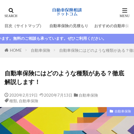
タグ
目次（サイトマップ）
自動車保険の見積もり
おすすめの自動車保険
10代
最高等級
新規
新車割引
ご利用ください。
日新火災
更新
更新しない
最低限
最初
最安
最強
最悪
最短
HOME
自動車保険
自動車保険にはどのような種類がある？徹
期間
整備士
東京海上日動
東京海上日動火災
格安
楽天
楽天損保
自動車保険にはどのような種類がある？徹底
比較
水害
求人
池袋親子死亡事故
解説します！
法人
法改正
津市
断られた
数日間
2020年2月19日
2020年7月13日
自動車保険
満期日
尼崎
大人の自動車保険
大同火災
種類
,
自動車保険
大手
大津
失効
契約者
契約者変更
自動車保険
契約解除
子供
安い
家族
家族限定
年齢
故障
延滞
引き継ぎ