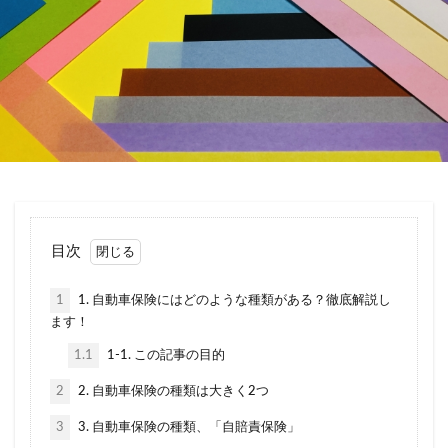
引き継ぎ方法
引き継げない
強制保険
当て逃げ
悪い
悪評
悪質
控除
損保ジャパン
改正道路交通法
消費税
滞納
園児
買い替え
補償内容
見積もり
親名義
解約
解約返戻金
計算
記名被保険者
証券
説明
調べ方
請求
走行距離
英語
車両入れ替え
転職
軽自動車
逃走
目次
連絡
運転者年齢条件特約
運転者限定特約
違い
選ぶポイント
重複
金額
高い
1
1. 自動車保険にはどのような種類がある？徹底解説し
ます！
表
良い
炎上
種類
無料
1.1
1-1. この記事の目的
煽り(あおり)運転
煽り運転
特典
特約
生命保険
相場
相続
相談
県民共済
2
2. 自動車保険の種類は大きく2つ
短期
税金
空白期間
自賠責保険
3
3. 自動車保険の種類、「自賠責保険」