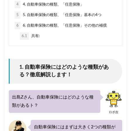
等級
節約
簡単
簡単見積もり
経費
4
4. 自動車保険の種類、「任意保険」
継承
継続
継続割引
維持
5
5. 自動車保険の種類、「任意保険」基本の4つ
自動車保険
自動車保険会社
自然災害
6
6. 自動車保険の種類、「任意保険」その他の補償
基礎知識
営業車
18歳
すぐ
6.1
共有:
おすすめできない
おすすめな自動車保険
オプション
お得
キャンペーン
クラス
クレーム
クレジットカード
こくみん共済coop（全労済）
コンビニ
1. 自動車保険にはどのような種類があ
る？徹底解説します！
シミュレーション
スズキ
エコノミー
スタート
スポーツカー
スポット
スマホ
セカンドカー
セコム(SECOM)
セコム損保
出島Zさん、自動車保険にはどのような種
セゾン自動車
セブンイレブン
ソニー損保
類があるト？
ロボ吉
タイミング
チューリッヒ保険
おすすめ
エアバッグ割引
ドライブレコーダー
JA共済
自動車保険にはまずは大きく2つの種類が