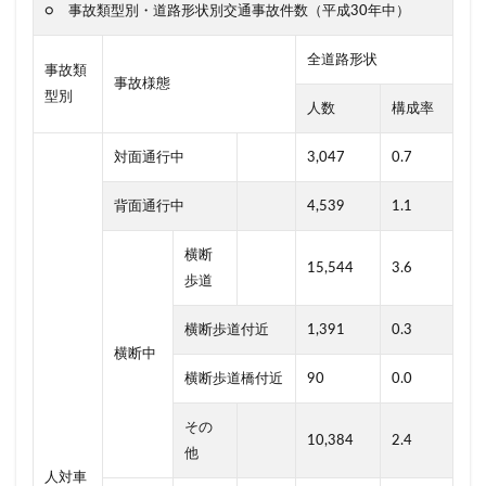
○ 事故類型別・道路形状別交通事故件数（平成30年中）
全道路形状
事故類
事故様態
型別
人数
構成率
対面通行中
3,047
0.7
背面通行中
4,539
1.1
横断
15,544
3.6
歩道
横断歩道付近
1,391
0.3
横断中
横断歩道橋付近
90
0.0
その
10,384
2.4
他
人対車