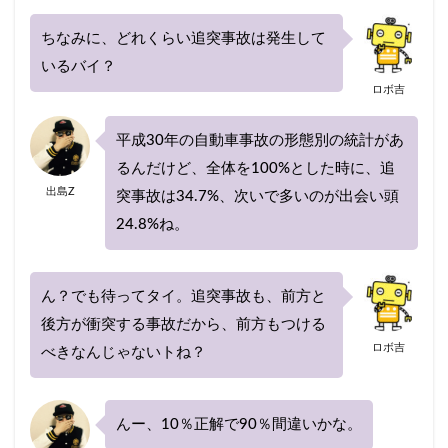
再契約
切り替え
前後
割引率
勘定科目
取り下げ
取り外し
受取人
ちなみに、どれくらい追突事故は発生して
いるバイ？
口コミ
仕訳
事故
ニュース
まとめ
ロボ吉
に必要なもの
ネット
ネット型保険会社
ネット自動車保険
はとバス
プラン
平成30年の自動車事故の形態別の統計があ
プレゼント
ブログ
ポイント
るんだけど、全体を100%とした時に、追
出島Z
ポイントサイト
突事故は34.7%、次いで多いのが出会い頭
ホワイトアウト
ホンダ
24.8%ね。
ランキング
乗り換え
リセット
一番安い
一般
一覧
三井ダイレクト
三井ダイレクト損保
三井住友海上
ん？でも待ってタイ。追突事故も、前方と
後方が衝突する事故だから、前方もつける
三井住友海上火災
上がる
下がる
中断
ロボ吉
べきなんじゃないトね？
主な運転者
黒ナンバー
検索
んー、10％正解で90％間違いかな。