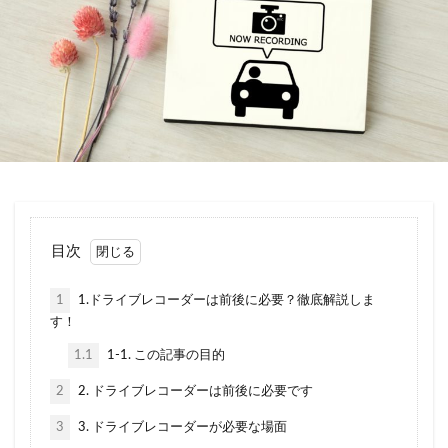
引き継ぎ方法
引き継げない
強制保険
当て逃げ
悪い
悪評
悪質
控除
損保ジャパン
改正道路交通法
消費税
滞納
園児
買い替え
補償内容
見積もり
親名義
解約
解約返戻金
計算
記名被保険者
証券
説明
調べ方
請求
走行距離
英語
車両入れ替え
転職
軽自動車
逃走
目次
連絡
運転者年齢条件特約
運転者限定特約
違い
選ぶポイント
重複
金額
高い
1
1.ドライブレコーダーは前後に必要？徹底解説しま
す！
表
良い
炎上
種類
無料
1.1
1-1. この記事の目的
煽り(あおり)運転
煽り運転
特典
特約
生命保険
相場
相続
相談
県民共済
2
2. ドライブレコーダーは前後に必要です
短期
税金
空白期間
自賠責保険
3
3. ドライブレコーダーが必要な場面