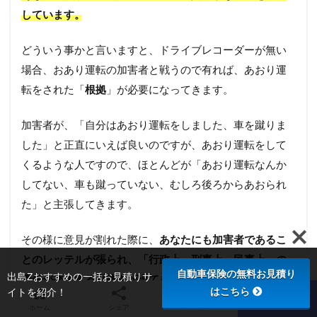
しています。
どういう事かと言いますと、ドライブレコーダーが無い
場合、おあり運転の加害者と戦うので有れば、あおり運
転をされた「
根拠
」が必要になってきます。
加害者が、「自分はあおり運転をしました、車を蹴りま
した」と正直にいえば良いのですが、あおり運転をして
くるような人ですので、ほとんどが「あおり運転なんか
してない、車も蹴っていない、むしろ後ろからあおられ
た」と主張してきます。
その様に意見が割れた際に、
あなたにも加害者であるこ
とのレッテルが張られ、「行政上・刑事上・民事上」の
自動車保険の無料お見積り
出島Zおすすめの一括お見積りサ
責任が発生する可能性が出てきます。
はこちら
イトを紹介！
ホーム
シェア
メニュー
TOPへ
それを防ぐのが、ドライブレコーダーです。