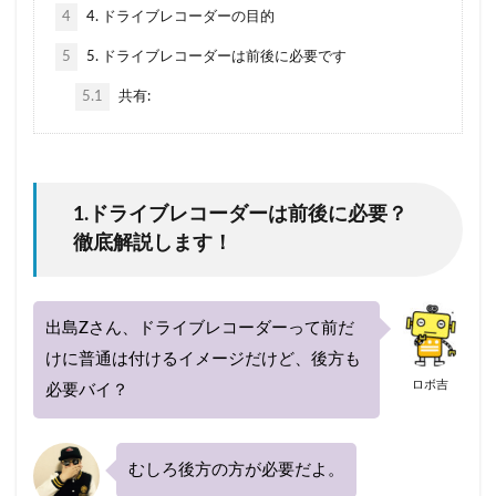
等級
節約
簡単
簡単見積もり
経費
4
4. ドライブレコーダーの目的
継承
継続
継続割引
維持
5
5. ドライブレコーダーは前後に必要です
自動車保険
自動車保険会社
自然災害
5.1
共有:
基礎知識
営業車
18歳
すぐ
おすすめできない
おすすめな自動車保険
オプション
お得
キャンペーン
クラス
1.ドライブレコーダーは前後に必要？
クレーム
クレジットカード
徹底解説します！
こくみん共済coop（全労済）
コンビニ
シミュレーション
スズキ
エコノミー
スタート
スポーツカー
スポット
スマホ
出島Zさん、ドライブレコーダーって前だ
けに普通は付けるイメージだけど、後方も
セカンドカー
セコム(SECOM)
セコム損保
ロボ吉
必要バイ？
セゾン自動車
セブンイレブン
ソニー損保
タイミング
チューリッヒ保険
おすすめ
エアバッグ割引
ドライブレコーダー
JA共済
むしろ後方の方が必要だよ。