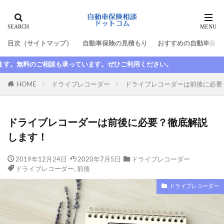
タグ
目次（サイトマップ）
自動車保険の見積もり
おすすめの自動車保険
10代
最高等級
新規
新車割引
ぜひご利用ください。
日新火災
更新
更新しない
最低限
最初
最安
最強
最悪
最短
HOME
ドライブレコーダー
ドライブレコーダーは前後に必要
期間
整備士
東京海上日動
東京海上日動火災
格安
楽天
楽天損保
ドライブレコーダーは前後に必要？徹底解説
比較
水害
求人
池袋親子死亡事故
します！
法人
法改正
津市
断られた
数日間
2019年12月24日
2020年7月5日
ドライブレコーダー
満期日
尼崎
大人の自動車保険
大同火災
ドライブレコーダー
,
前後
大手
大津
失効
契約者
契約者変更
ドライブレコーダー
契約解除
子供
安い
家族
家族限定
年齢
故障
延滞
引き継ぎ