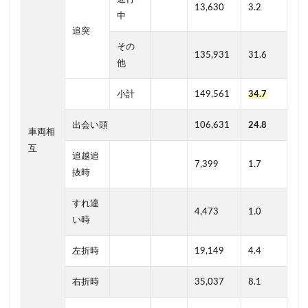
13,630
3.2
中
追突
その
135,931
31.6
他
小計
149,561
34.7
出会い頭
106,631
24.8
車両相
互
追越追
7,399
1.7
抜時
すれ違
4,473
1.0
い時
左折時
19,149
4.4
右折時
35,037
8.1