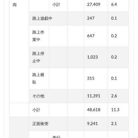
小計
27,409
6.4
両
路上遊戯中
247
0.1
路上作
647
0.2
業中
路上停
1,023
0.2
止中
路上横
315
0.1
臥
その他
11,391
2.6
小計
48,618
11.3
正面衝突
9,241
2.1
進行