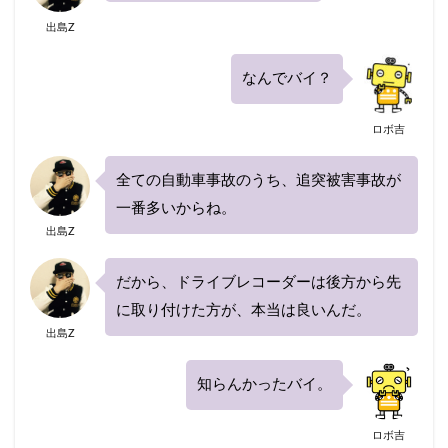
1日保険
2020
20代
30代
40代
出島Z
40代におすすめ
AIG損保
ALSOK(アルソック）
ASV割引
bang
なんでバイ？
Chubb損害保険
Honda自動車保険あんしんプラン
ロボ吉
SBI損保
うつ病
Tポイント
yahoo
あいおいニッセイ同和損保
あおり運転
全ての自動車事故のうち、追突被害事故が
アクサダイレクト
アジャスター
アプリ
一番多いからね。
あまり乗らない
イーデザイン損保
イオン
出島Z
インターネット割引
うっかり
ちょい得プラン
だから、ドライブレコーダーは後方から先
ながら運転
口座振替
入れ替え
他人
に取り付けた方が、本当は良いんだ。
他社
代理店を抱える保険会社
代理店手数料
出島Z
任意保険
休業損害
休業補償
休止
知らんかったバイ。
会社
使用目的
個人賠償
全労済
事故対応
共栄火災
共済
内訳
ロボ吉