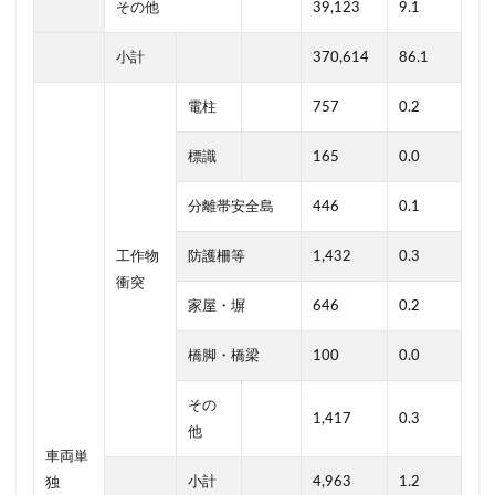
その他
39,123
9.1
小計
370,614
86.1
電柱
757
0.2
標識
165
0.0
分離帯安全島
446
0.1
工作物
防護柵等
1,432
0.3
衝突
家屋・塀
646
0.2
橋脚・橋梁
100
0.0
その
1,417
0.3
他
車両単
小計
4,963
1.2
独