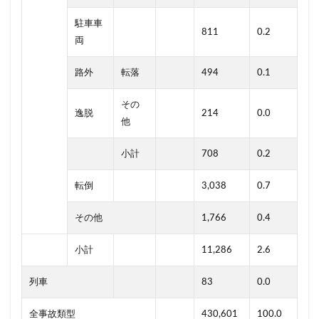
駐車車
811
0.2
両
路外
転落
494
0.1
その
逸脱
214
0.0
他
小計
708
0.2
転倒
3,038
0.7
その他
1,766
0.4
小計
11,286
2.6
列車
83
0.0
全事故類型
430,601
100.0