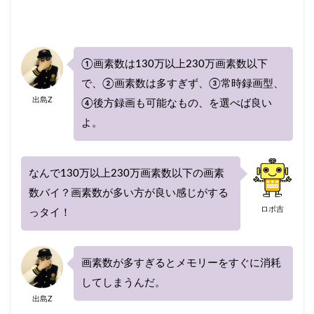
再契約
切り替え
前後
割引率
勘定科目
取り下げ
取り外し
受取人
口コミ
仕訳
事故
ニュース
まとめ
①画素数は130万以上230万画素数以下
に必要なもの
ネット
ネット型保険会社
で、②画素数は多すぎず、③常時録画型、
ネット自動車保険
はとバス
プラン
出島Z
④後方録画も可能なもの、を選べば良い
プレゼント
ブログ
ポイント
よ。
ポイントサイト
ホワイトアウト
ホンダ
ランキング
乗り換え
リセット
一番安い
なんで130万以上230万画素数以下の画素
一般
一覧
三井ダイレクト
数バイ？画素数が多い方が良い感じがする
三井ダイレクト損保
三井住友海上
ロボ吉
っタイ！
三井住友海上火災
上がる
下がる
中断
主な運転者
黒ナンバー
画素数が多すぎるとメモリーをすぐに消耗
してしまうんだ。
検索
出島Z