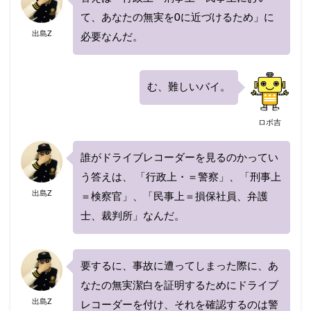
て、あなたの無実を0に近づけるため」に
出島Z
必要なんだ。
む、難しいバイ。
ロボ吉
誰がドライブレコーダーを見るのかってい
う答えは、 「行政上・＝警察」、「刑事上
出島Z
＝検察官」、「民事上＝損保社員、弁護
士、裁判所」なんだ。
要するに、事故に遭ってしまった際に、あ
なたの無実潔白を証明するためにドライブ
出島Z
レコーダーを付け、それを確認するのは警