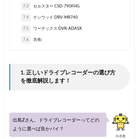
1日保険
2020
20代
30代
40代
7.3
セルスター CSD-790FHG
40代におすすめ
AIG損保
7.4
ケンウッド DRV-MR740
ALSOK(アルソック）
ASV割引
bang
7.5
ワーテックス DVR-ADASX
Chubb損害保険
Honda自動車保険あんしんプラン
7.6
共有:
SBI損保
うつ病
Tポイント
yahoo
あいおいニッセイ同和損保
あおり運転
アクサダイレクト
アジャスター
アプリ
あまり乗らない
イーデザイン損保
イオン
1. 正しいドライブレコーダーの選び方
を徹底解説します！
インターネット割引
うっかり
ちょい得プラン
ながら運転
口座振替
入れ替え
他人
他社
代理店を抱える保険会社
代理店手数料
任意保険
休業損害
休業補償
休止
出島Zさん、ドライブレコーダーってどの
会社
使用目的
個人賠償
全労済
ように選べば良かバイ？
事故対応
共栄火災
共済
内訳
ロボ吉