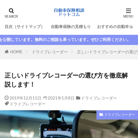
タグ
目次（サイトマップ）
自動車保険の見積もり
おすすめの自動車保険
10代
最高等級
新規
新車割引
っています。ぜひご利用ください。
日新火災
更新
更新しない
最低限
最初
最安
最強
最悪
最短
HOME
ドライブレコーダー
正しいドライブレコーダーの選び
期間
整備士
東京海上日動
東京海上日動火災
格安
楽天
楽天損保
正しいドライブレコーダーの選び方を徹底解
比較
水害
求人
池袋親子死亡事故
説します！
法人
法改正
津市
断られた
数日間
2019年12月15日
2021年1月8日
ドライブレコーダー
満期日
尼崎
大人の自動車保険
大同火災
ドライブレコーダー
大手
大津
失効
契約者
契約者変更
ドライブレコーダー
契約解除
子供
安い
家族
家族限定
年齢
故障
延滞
引き継ぎ