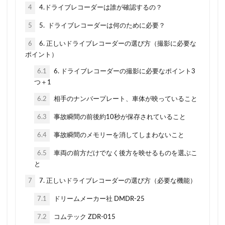
等級
節約
簡単
簡単見積もり
経費
4
4.ドライブレコーダーは誰が確認するの？
継承
継続
継続割引
維持
5
5. ドライブレコーダーは何のために必要？
自動車保険
自動車保険会社
自然災害
6
6. 正しいドライブレコーダーの選び方（撮影に必要な
基礎知識
営業車
18歳
すぐ
ポイント）
おすすめできない
おすすめな自動車保険
6.1
6. ドライブレコーダーの撮影に必要なポイント3
オプション
つ＋1
お得
キャンペーン
クラス
クレーム
クレジットカード
6.2
相手のナンバープレート、車体が映っていること
こくみん共済coop（全労済）
コンビニ
6.3
事故瞬間の前後約10秒が保存されていること
シミュレーション
スズキ
エコノミー
6.4
事故瞬間のメモリーを消してしまわないこと
スタート
スポーツカー
スポット
スマホ
6.5
車両の前方だけでなく後方を映せるものを選ぶこ
セカンドカー
セコム(SECOM)
セコム損保
と
セゾン自動車
セブンイレブン
ソニー損保
7
7. 正しいドライブレコーダーの選び方（必要な機能）
タイミング
チューリッヒ保険
おすすめ
7.1
ドリームメーカー社 DMDR-25
エアバッグ割引
ドライブレコーダー
JA共済
7.2
コムテック ZDR-015