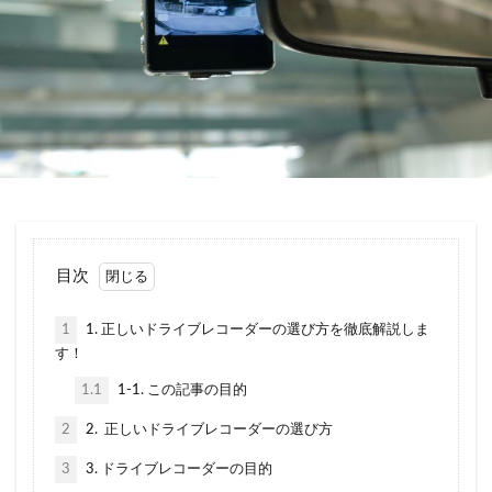
引き継ぎ方法
引き継げない
強制保険
当て逃げ
悪い
悪評
悪質
控除
損保ジャパン
改正道路交通法
消費税
滞納
園児
買い替え
補償内容
見積もり
親名義
解約
解約返戻金
計算
記名被保険者
証券
説明
調べ方
請求
走行距離
英語
車両入れ替え
転職
軽自動車
逃走
目次
連絡
運転者年齢条件特約
運転者限定特約
違い
選ぶポイント
重複
金額
高い
1
1. 正しいドライブレコーダーの選び方を徹底解説しま
す！
表
良い
炎上
種類
無料
1.1
1-1. この記事の目的
煽り(あおり)運転
煽り運転
特典
特約
生命保険
相場
相続
相談
県民共済
2
2. 正しいドライブレコーダーの選び方
短期
税金
空白期間
自賠責保険
3
3. ドライブレコーダーの目的