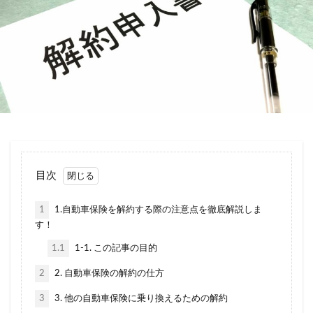
引き継ぎ方法
引き継げない
強制保険
当て逃げ
悪い
悪評
悪質
控除
損保ジャパン
改正道路交通法
消費税
滞納
園児
買い替え
補償内容
見積もり
親名義
解約
解約返戻金
計算
記名被保険者
証券
説明
調べ方
請求
走行距離
英語
車両入れ替え
転職
軽自動車
逃走
目次
連絡
運転者年齢条件特約
運転者限定特約
違い
選ぶポイント
重複
金額
高い
1
1.自動車保険を解約する際の注意点を徹底解説しま
す！
表
良い
炎上
種類
無料
1.1
1-1. この記事の目的
煽り(あおり)運転
煽り運転
特典
特約
生命保険
相場
相続
相談
県民共済
2
2. 自動車保険の解約の仕方
短期
税金
空白期間
自賠責保険
3
3. 他の自動車保険に乗り換えるための解約