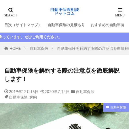
タグ
目次（サイトマップ）
自動車保険の見積もり
おすすめの自動車保険
10代
最高等級
新規
新車割引
自動
日新火災
更新
更新しない
最低限
最初
最安
最強
最悪
最短
HOME
自動車保険
自動車保険を解約する際の注意点を徹底解
期間
整備士
東京海上日動
東京海上日動火災
格安
楽天
楽天損保
自動車保険を解約する際の注意点を徹底解説
比較
水害
求人
池袋親子死亡事故
します！
法人
法改正
津市
断られた
数日間
2019年12月16日
2020年7月4日
自動車保険
満期日
尼崎
大人の自動車保険
大同火災
自動車保険
,
解約
大手
大津
失効
契約者
契約者変更
自動車保険
契約解除
子供
安い
家族
家族限定
年齢
故障
延滞
引き継ぎ