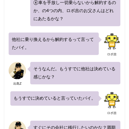
再契約
切り替え
前後
割引率
④車を手放し一切乗らないから解約するの
勘定科目
取り下げ
取り外し
受取人
か、の4つの内、ロボ吉のお父さんはどれ
にあたるかな？
口コミ
仕訳
事故
ニュース
まとめ
に必要なもの
ネット
ネット型保険会社
ネット自動車保険
はとバス
プラン
他社に乗り換えるから解約するって言って
プレゼント
ブログ
ポイント
たバイ。
ロボ吉
ポイントサイト
ホワイトアウト
ホンダ
ランキング
乗り換え
リセット
一番安い
そうなんだ。もうすでに他社は決めている
一般
一覧
三井ダイレクト
感じかな？
出島Z
三井ダイレクト損保
三井住友海上
三井住友海上火災
上がる
下がる
中断
もうすでに決めていると言っていたバイ。
主な運転者
黒ナンバー
ロボ吉
検索
すぐにその会社に移行したいのかな？満期