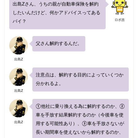
1日保険
2020
20代
30代
40代
出島Zさん、うちの親が自動車保険を解約
40代におすすめ
AIG損保
したいんだけど、何かアドバイスってある
ロボ吉
ALSOK(アルソック）
ASV割引
bang
バイ？
Chubb損害保険
Honda自動車保険あんしんプラン
SBI損保
うつ病
Tポイント
yahoo
父さん解約するんだ。
あいおいニッセイ同和損保
あおり運転
出島Z
アクサダイレクト
アジャスター
アプリ
あまり乗らない
イーデザイン損保
イオン
注意点は、解約する目的によっていくつか
インターネット割引
うっかり
ちょい得プラン
分かれるよ。
ながら運転
口座振替
入れ替え
他人
出島Z
他社
代理店を抱える保険会社
代理店手数料
①他社に乗り換える為に解約するのか、②
任意保険
休業損害
休業補償
休止
車を手放す結果解約するのか（今後車を使
会社
使用目的
個人賠償
全労済
出島Z
用する可能性あり）、③車を手放さないが
事故対応
共栄火災
共済
内訳
長い期間車を使えないから解約するのか、