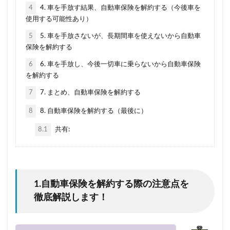
等級
節約
簡単
簡単見積もり
経費
4
4. 車を手放す結果、自動車保険を解約する（今後車を
継承
継続
継続割引
維持
使用する可能性あり）
自動車保険
自動車保険会社
自然災害
5
5. 車を手放さないが、長期間車を使えないから自動車
保険を解約する
基礎知識
営業車
18歳
すぐ
6
6. 車を手放し、今後一切車に乗らないから自動車保険
おすすめできない
おすすめな自動車保険
を解約する
オプション
お得
キャンペーン
クラス
7
7. まとめ、自動車保険を解約する
クレーム
クレジットカード
8
8. 自動車保険を解約する（最後に）
こくみん共済coop（全労済）
コンビニ
8.1
共有:
シミュレーション
スズキ
エコノミー
スタート
スポーツカー
スポット
スマホ
セカンドカー
セコム(SECOM)
セコム損保
セゾン自動車
セブンイレブン
ソニー損保
1.自動車保険を解約する際の注意点を
徹底解説します！
タイミング
チューリッヒ保険
おすすめ
エアバッグ割引
ドライブレコーダー
JA共済