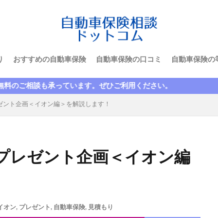
災
格安
楽天
楽天損保
比較
水害
求人
正
津市
断られた
数日間
満期日
尼崎
大人
大手
大津
失効
契約者
契約者変更
契約解除
り
おすすめの自動車保険
自動車保険の口コミ
自動車保険の
限定
年齢
故障
延滞
引き継ぎ
引き継ぎ方法
当て逃げ
悪い
悪評
悪質
控除
損保ジャパン
います。ぜひご利用ください。
納
園児
買い替え
補償内容
見積もり
親名義
ゼント企画＜イオン編＞を解説します！
計算
記名被保険者
証券
説明
調べ方
請求
入れ替え
転職
軽自動車
逃走
連絡
運転者年齢条
違い
選ぶポイント
重複
金額
高い
表
プレゼント企画＜イオン編
煽り(あおり)運転
煽り運転
特典
特約
生命保険
共済
短期
税金
空白期間
自賠責保険
等級
経費
継承
継続
継続割引
維持
自動車保険
基礎知識
営業車
18歳
すぐ
おすすめできない
お
イオン
,
プレゼント
,
自動車保険
,
見積もり
お得
キャンペーン
クラス
クレーム
クレジットカー