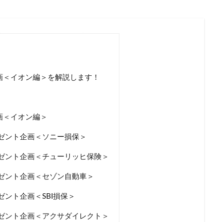
ホワイトアウト
ホンダ
ランキング
乗り換え
リ
一般
一覧
三井ダイレクト
三井ダイレクト損保
三井住
災
上がる
下がる
中断
主な運転者
黒ナンバー
検索
企画＜イオン編＞を解説します！
画＜イオン編＞
レゼント企画＜ソニー損保＞
レゼント企画＜チューリッヒ保険＞
レゼント企画＜セゾン自動車＞
ゼント企画＜SBI損保＞
レゼント企画＜アクサダイレクト＞