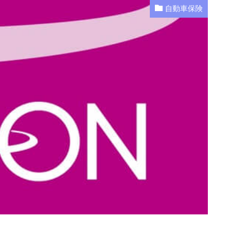
自動車保険
op（全労済）
コンビニ
シミュレーション
スズキ
エコ
スポーツカー
スポット
スマホ
セカンドカー
セコム(SE
セゾン自動車
セブンイレブン
ソニー損保
タイミング
エアバッグ割引
ドライブレコーダー
JA共済
1日保険
2
40代におすすめ
AIG損保
ALSOK(アルソック）
ASV
Honda自動車保険あんしんプラン
SBI損保
うつ病
Tポ
イ同和損保
あおり運転
アクサダイレクト
アジャスター
イーデザイン損保
イオン
インターネット割引
うっか
ながら運転
口座振替
入れ替え
他人
他社
保険会社
代理店手数料
任意保険
休業損害
休業補償
個人賠償
全労済
事故対応
共栄火災
共済
内訳
前後
割引率
勘定科目
取り下げ
取り外し
受取人
ニュース
まとめ
に必要なもの
ネット
ネット型
険
はとバス
プラン
プレゼント
ブログ
ポイント