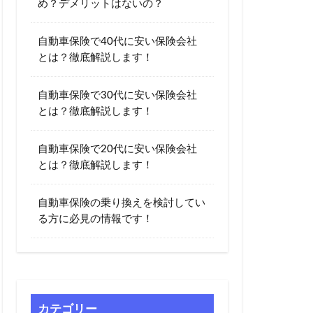
め？デメリットはないの？
ノミー
自動車保険で40代に安い保険会社
COM)
とは？徹底解説します！
チューリッヒ保険
020
20代
自動車保険で30代に安い保険会社
割引
bang
とは？徹底解説します！
イント
yahoo
自動車保険で20代に安い保険会社
アプリ
とは？徹底解説します！
り
自動車保険の乗り換えを検討してい
る方に必見の情報です！
休止
会社
再契約
口コミ
保険会社
カテゴリー