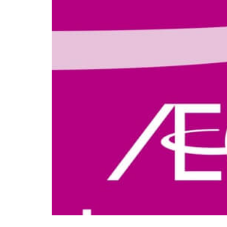
こくみん共済co
スタート
セコム損保
おすすめ
30代
40代
Chubb損害保険
あいおいニッセ
あまり乗らない
ちょい得プラン
代理店を抱える
使用目的
切り替え
仕訳
事故
ネット自動車保