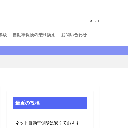
池袋親子死亡事故
の自動車保険
子供
安い
等級
自動車保険の乗り換え
お問い合わせ
引き継げない
改正道路交通法
解約
走行距離
件特約
良い
炎上
相場
相続
節約
簡単
最近の投稿
自動車保険会社
すすめな自動車保険
ネット自動車保険は安くておすす
ド