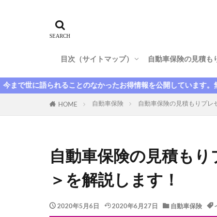
ニュース
自動車保険
ドライブレコーダー
自動車保険会社
自転車保険
東京海上日動火
法人
法改
大同火災
目次（サイトマップ）
自動車保険の見積も
家族
家族
強制保険
ニュース
自動車保険
ドライブレコーダー
自動車保険会社
自転車保険
ことのなかったお得情報を公開しています。無料のご相談も承って
消費税
滞
自動車保険
自動車保険の見積もりプレ
HOME
解約返戻金
英語
車両
運転者限定特約
自動車保険の見積もり
種類
無料
相談
県民
＞を解説します！
簡単見積もり
自然災害
2020年5月6日
2020年6月27日
自動車保険
オプション